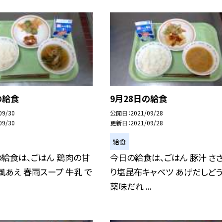
の給食
9月28日の給食
09/30
公開日
2021/09/28
09/30
更新日
2021/09/28
給食
の給食は、ごはん 鶏肉の甘
今日の給食は、ごはん 豚汁 さ
風あえ 春雨スープ 牛乳 で
り塩昆布キャベツ あげだしど
薬味だれ ...