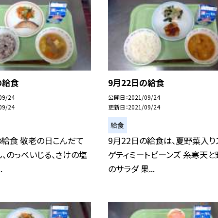
の給食
9月22日の給食
09/24
公開日
2021/09/24
09/24
更新日
2021/09/24
給食
の給食 敬老の日こんだて
9月22日の給食は、夏野菜入り
、のっぺいじる、さけの塩
ゲティミートビーンズ 糸寒天と
.
のサラダ 果...