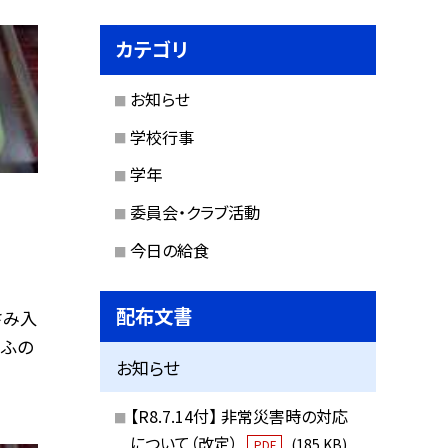
カテゴリ
お知らせ
学校行事
学年
委員会・クラブ活動
今日の給食
配布文書
さみ入
うふの
お知らせ
【R8.7.14付】 非常災害時の対応
について（改定）
(185 KB)
PDF