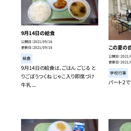
9月14日の給食
公開日
2021/09/16
この夏の
更新日
2021/09/16
公開日
2021/
給食
更新日
2021/
9月14日の給食は、ごはん ごじる と
学校行事
りごぼうつくね じゃこ入り即席づけ
パート２で
牛乳 ...