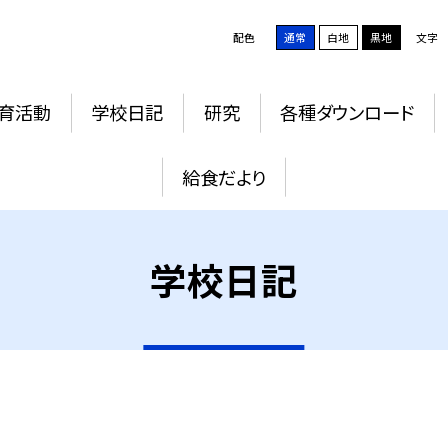
配色
通常
白地
黒地
文字
育活動
学校日記
研究
各種ダウンロード
給食だより
学校日記