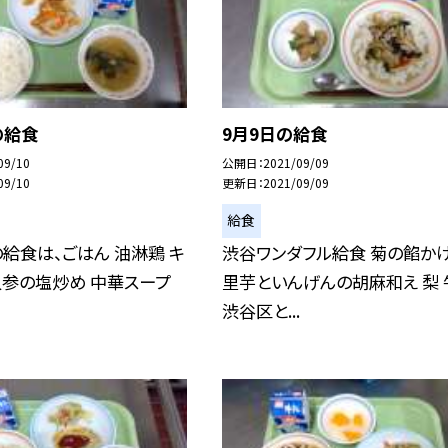
の給食
9月9日の給食
09/10
公開日
2021/09/09
09/10
更新日
2021/09/09
給食
の給食は、ごはん 油淋鶏 キ
渋谷ワンダフル給食 菊の餡か
人参の塩炒め 中華スープ
里芋といんげんの胡麻和え 梨 
渋谷区と...