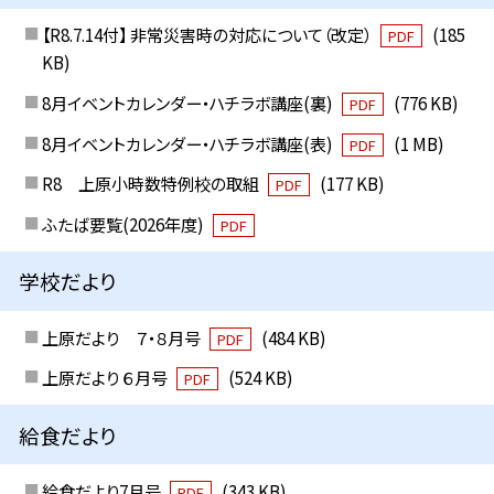
【R8.7.14付】 非常災害時の対応について（改定）
(185
PDF
KB)
8月イベントカレンダー・ハチラボ講座(裏)
(776 KB)
PDF
8月イベントカレンダー・ハチラボ講座(表)
(1 MB)
PDF
R8 上原小時数特例校の取組
(177 KB)
PDF
ふたば要覧(2026年度)
PDF
学校だより
上原だより ７・８月号
(484 KB)
PDF
上原だより ６月号
(524 KB)
PDF
給食だより
給食だより7月号
(343 KB)
PDF