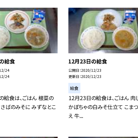
日の給食
12月23日の給食
12/24
公開日
2020/12/23
12/24
更新日
2020/12/23
給食
日の給食は、ごはん 根菜の
12月23日の給食は、ごはん 肉
 さばのみそに みずなとこ
かぼちゃの白みそ仕立て こま
え 牛...