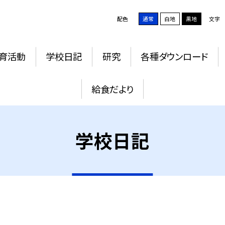
配色
通常
白地
黒地
文字
育活動
学校日記
研究
各種ダウンロード
給食だより
学校日記