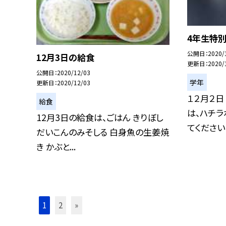
4年生特別授
公開日
2020/
12月3日の給食
更新日
2020/
公開日
2020/12/03
学年
更新日
2020/12/03
１２月２日
給食
は、ハチ
12月3日の給食は、ごはん きりぼし
てくださいま
だいこんのみそしる 白身魚の生姜焼
き かぶと...
1
2
»