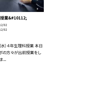
業&#10112;
12/02
12/02
（水）４年生理科授業 本日
ラボの方々が出前授業をし
...