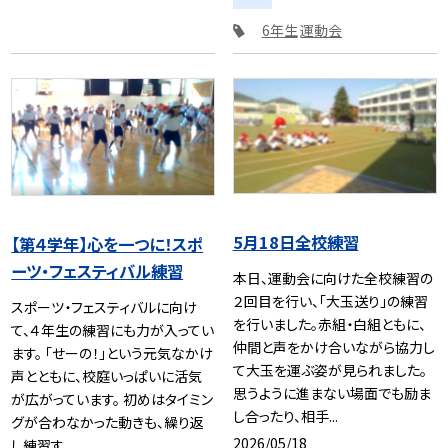
6年生
運動会
5月18日全校練習
【第４学年】心を一つに！スポ
ーツ・フェスティバル練習
本日、運動会に向けた全校練習の
２回目を行い、「大玉送り」の練習
スポーツ・フェスティバルに向け
を行いました。赤組・白組ともに、
て、４年生の練習にも力が入ってい
仲間と声をかけ合いながら協力し
ます。 「せーの！」という元気なかけ
て大玉を運ぶ姿が見られました。
声とともに、校庭いっぱいに活気
思うように進まない場面でも励ま
が広がっています。 初めはタイミン
し合ったり、相手...
グが合わなかった動きも、繰り返
2026/05/18
し練習す...