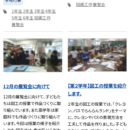
図画工作
展覧会
1年生
2年生
3年生
4年生
5年生
6年生
図画工作
展覧会
【第２学年】図工の授業を紹介
12月の展覧会に向けて
します。
12月の展覧会に向けて、子どもた
ちは図工の授業で作品づくりに取
２年生の図工の授業では、「クレヨ
り組んでいます。また高学年は家
ン、パスでらんらんランド」をテーマ
庭科でも作品づくりに取り組んで
に、クレヨンやパスの表現方法を
います。今回は授業の様子を紹介
工夫して作品を作りました。子ども