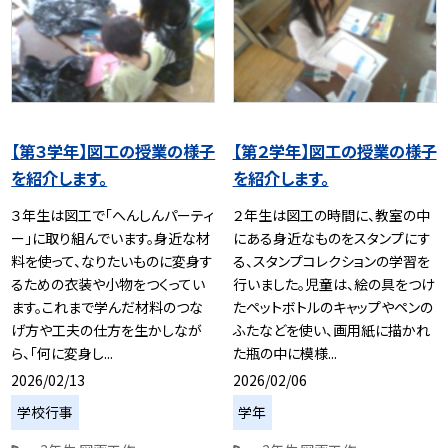
【第３学年】図工の授業の様子
【第２学年】図工の授業の様子
を紹介します。
を紹介します。
３年生は図工で「へんしんパーティ
２年生は図工の時間に、教室の中
ー」に取り組んでいます。身近な材
にある身近なものをスタンプにす
料を使って、なりたいものに変身す
る、スタンプコレクションの学習を
るための衣装や小物をつくってい
行いました。児童は、絵の具をつけ
ます。これまで学んだ材料のつな
たペットボトルのキャップやペンの
げ方や工夫の仕方を生かしなが
ふたなどを使い、画用紙に描かれ
ら、「何に変身し...
た瓶の中に模様...
2026/02/13
2026/02/06
学校行事
学年