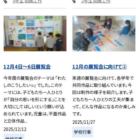
3年生
図画工作
2年生
図画工作
12月4日～6日展覧会
12月の展覧会に向けて②
今年度の展覧会のテーマは 「わた
来週の展覧会に向けて、各学年で
しのこうしたいっ」 でした。このテ
共同作品に取り組んでいます。今
ーマには、子どもたち一人ひとり
回は制作の様子を紹介します。子
が「自分の思いを形にする」ことを
どもたち一人ひとりの工夫が集ま
大切にしてほしいという願いが込
って、どんな作品になるのか楽しみ
められています。児童は、平面作品
です。
と立体作品...
2025/11/27
2025/12/12
学校行事
学校行事