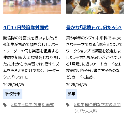
４月17日鼓笛隊対面式
豊かな「環境」って、何だろう？
鼓笛隊の対面式を行いました。５・
第５学年のシブヤ未来科では、大
６年生が初めて顔を合わせ、パー
きなテーマである「環境」について
トリーダーや同じ楽器を担当する
ワークショップで課題を設定しま
仲間を知る大切な機会となりまし
した。子供たちが思い浮かべてい
た。これからの練習では、音やリズ
る「環境」に近いアートカードを１
ムをそろえるだけでなく、リーダー
枚選び、色や形、書き方やものな
シップ・フォロ...
ど、カードに描か...
2026/04/25
2026/04/25
学校行事
学年
5年生
6年生
鼓笛
対面式
5年生
総合的な学習の時間
シブヤ未来科