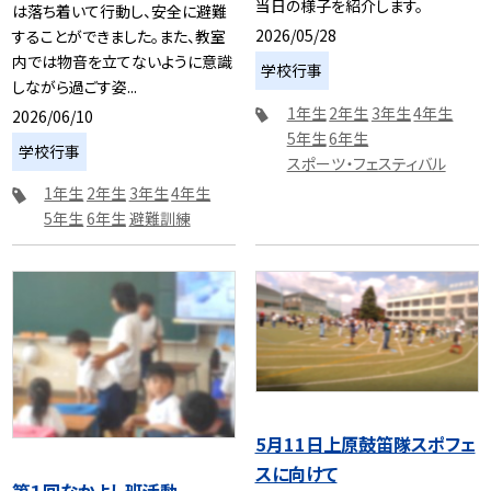
当日の様子を紹介します。
は落ち着いて行動し、安全に避難
2026/05/28
することができました。また、教室
内では物音を立てないように意識
学校行事
しながら過ごす姿...
1年生
2年生
3年生
4年生
2026/06/10
5年生
6年生
学校行事
スポーツ・フェスティバル
1年生
2年生
3年生
4年生
5年生
6年生
避難訓練
5月11日上原鼓笛隊スポフェ
スに向けて
第１回なかよし班活動