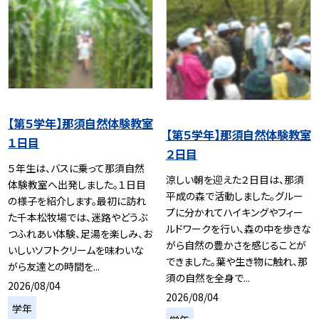
【第５学年】那須自然体験教室
【第５学年】那須自然体験教室
１日目
２日目
５年生は、バスに乗って那須自然
涼しい朝を迎えた２日目は、那須
体験教室へ出発しました。１日目
平成の森で活動しました。グルー
の様子を紹介します。最初に訪れ
プに分かれてハイキングやフィー
た千本松牧場では、迷路やどうぶ
ルドワークを行い、森の中を歩きな
つふれあい体験、足湯を楽しみ、お
がら自然の豊かさを感じることが
いしいソフトクリームを味わいな
できました。葉や生き物に触れ、那
がら友達との時間を...
須の自然を全身で...
2026/08/04
2026/08/04
学年