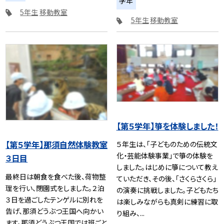
学年
5年生
移動教室
5年生
移動教室
【第５学年】箏を体験しました！
【第５学年】那須自然体験教室
５年生は、「子どものための伝統文
化・芸能体験事業」で箏の体験を
３日目
しました。はじめに箏について教え
最終日は朝食を食べた後、荷物整
ていただき、その後、「さくらさくら」
理を行い、閉園式をしました。２泊
の演奏に挑戦しました。子どもたち
３日を過ごしたテンゲルに別れを
は楽しみながらも真剣に練習に取
告げ、那須どうぶつ王国へ向かい
り組み、...
ます。那須どうぶつ王国では班ごと