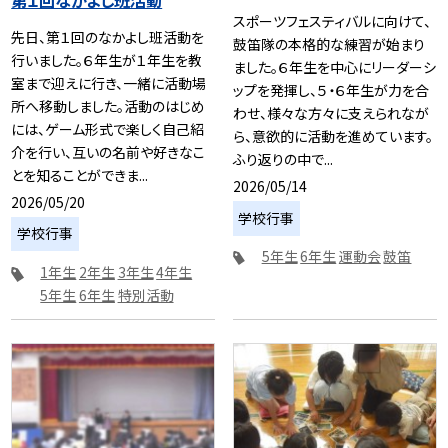
スポーツフェスティバルに向けて、
先日、第１回のなかよし班活動を
鼓笛隊の本格的な練習が始まり
行いました。６年生が１年生を教
ました。６年生を中心にリーダーシ
室まで迎えに行き、一緒に活動場
ップを発揮し、５・６年生が力を合
所へ移動しました。活動のはじめ
わせ、様々な方々に支えられなが
には、ゲーム形式で楽しく自己紹
ら、意欲的に活動を進めています。
介を行い、互いの名前や好きなこ
ふり返りの中で...
とを知ることができま...
2026/05/14
2026/05/20
学校行事
学校行事
5年生
6年生
運動会
鼓笛
1年生
2年生
3年生
4年生
5年生
6年生
特別活動