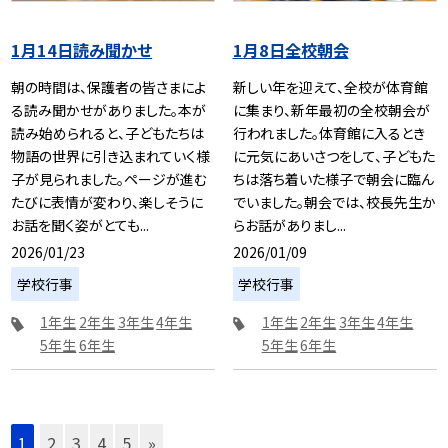
1月14日読み聞かせ
1月8日全校朝会
朝の時間は、保護者の皆さまによ
新しい年を迎えて、全校が体育館
る読み聞かせがありました。本が
に集まり、新年最初の全校朝会が
読み始められると、子どもたちは
行われました。体育館に入るとき
物語の世界に引き込まれていく様
に元気にあいさつをして、子どもた
子が見られました。ページが進む
ちは落ち着いた様子で朝会に臨ん
たびに表情が変わり、楽しそうに
でいました。朝会では、校長先生か
お話を聞く姿がとても...
らお話がありまし...
2026/01/23
2026/01/09
学校行事
学校行事
1年生
2年生
3年生
4年生
1年生
2年生
3年生
4年生
5年生
6年生
5年生
6年生
1
2
3
4
5
»