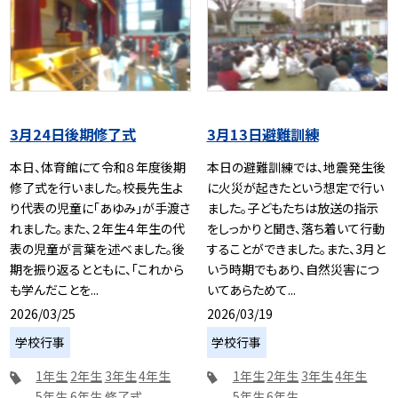
3月24日後期修了式
3月13日避難訓練
本日、体育館にて令和８年度後期
本日の避難訓練では、地震発生後
修了式を行いました。校長先生よ
に火災が起きたという想定で行い
り代表の児童に「あゆみ」が手渡さ
ました。子どもたちは放送の指示
れました。また、２年生４年生の代
をしっかりと聞き、落ち着いて行動
表の児童が言葉を述べました。後
することができました。また、3月と
期を振り返るとともに、「これから
いう時期でもあり、自然災害につ
も学んだことを...
いてあらためて...
2026/03/25
2026/03/19
学校行事
学校行事
1年生
2年生
3年生
4年生
1年生
2年生
3年生
4年生
5年生
6年生
修了式
5年生
6年生