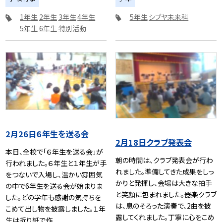
1年生
2年生
3年生
4年生
5年生
シブヤ未来科
5年生
6年生
特別活動
2月26日６年生を送る会
2月18日クラブ発表会
本日、全校で「６年生を送る会」が
朝の時間は、クラブ発表会が行わ
行われました。６年生と１年生が手
れました。準備してきた成果をしっ
をつないで入場し、温かい雰囲気
かりと発揮し、会場は大きな拍手
の中で6年生を送る会が始まりま
と笑顔に包まれました。器楽クラブ
した。どの学年も感謝の気持ちを
は、息のそろった演奏で、2曲を披
こめて出し物を披露しました。１年
露してくれました。丁寧に心をこめ
生は折り紙で作...