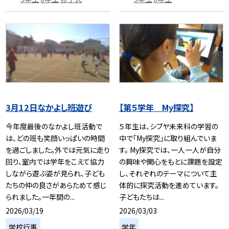
3月12日なかよし班遊び
【第５学年 My探究】
今年度最後のなかよし班活動で
５年生は、シブヤ未来科の学習の
は、どの班も笑顔いっぱいの時間
中で「My探究」に取り組んでいま
を過ごしました。外では元気に走り
す。 My探究では、一人一人が自分
回り、室内では学年をこえて協力
の興味や関心をもとに課題を設定
しながら遊ぶ姿が見られ、子ども
し、それぞれのテーマについて主
たちの仲の良さがあらためて感じ
体的に探究活動を進めています。
られました。一年間の...
子どもたちは...
2026/03/19
2026/03/03
学校行事
学年