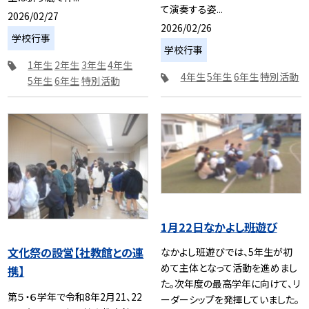
て演奏する姿...
2026/02/27
2026/02/26
学校行事
学校行事
1年生
2年生
3年生
4年生
4年生
5年生
6年生
特別活動
5年生
6年生
特別活動
1月22日なかよし班遊び
文化祭の設営【社教館との連
なかよし班遊びでは、5年生が初
めて主体となって活動を進めまし
携】
た。次年度の最高学年に向けて、リ
第５・６学年で令和8年2月21、22
ーダーシップを発揮していました。