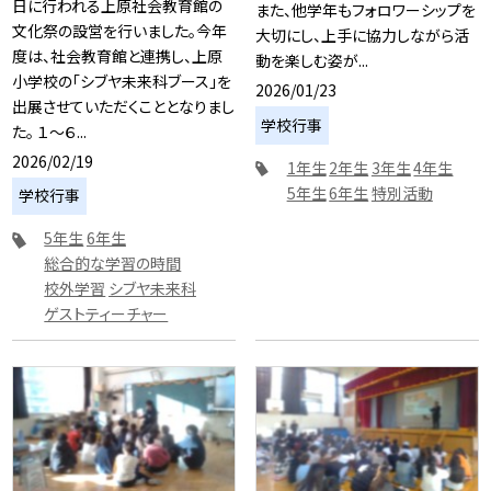
日に行われる上原社会教育館の
また、他学年もフォロワーシップを
文化祭の設営を行いました。今年
大切にし、上手に協力しながら活
度は、社会教育館と連携し、上原
動を楽しむ姿が...
小学校の「シブヤ未来科ブース」を
2026/01/23
出展させていただくこととなりまし
学校行事
た。 １～６...
2026/02/19
1年生
2年生
3年生
4年生
5年生
6年生
特別活動
学校行事
5年生
6年生
総合的な学習の時間
校外学習
シブヤ未来科
ゲストティーチャー