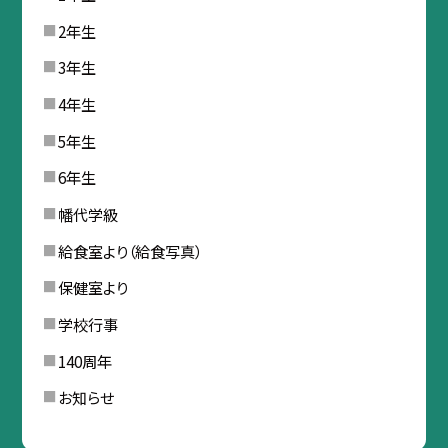
2年生
3年生
4年生
5年生
6年生
幡代学級
給食室より（給食写真）
保健室より
学校行事
140周年
お知らせ