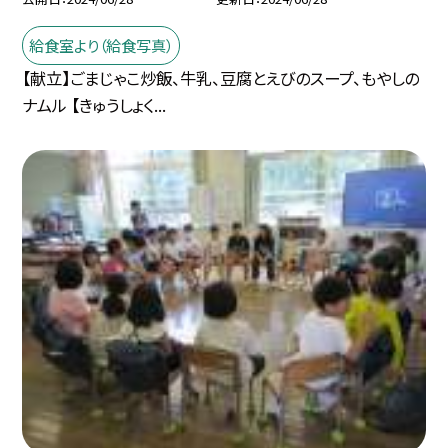
給食室より（給食写真）
【献立】ごまじゃこ炒飯、牛乳、豆腐とえびのスープ、もやしの
ナムル 【きゅうしょく...