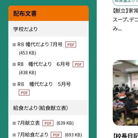
給食室より（
【献立】家
配布文書
スープ、デ
み...
学校だより
R８ 幡代だより 7月号
PDF
(453 KB)
R8 幡代だより ６月号
PDF
(438 KB)
R８ 幡代だより ５月号
PDF
給食だより（給食献立表）
7月献立表
(639 KB)
PDF
7月給食だより
(693 KB)
【校長日記
PDF