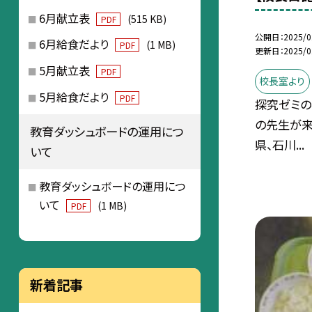
6月献立表
(515 KB)
PDF
公開日
2025/0
6月給食だより
(1 MB)
PDF
更新日
2025/0
5月献立表
PDF
校長室より
5月給食だより
PDF
探究ゼミの
の先生が来
教育ダッシュボードの運用につ
県、石川...
いて
教育ダッシュボードの運用につ
いて
(1 MB)
PDF
新着記事