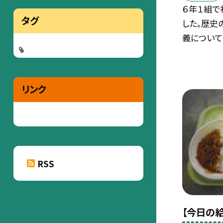
６年１組で
タグ
した。歴史
義について..
リンク
RSS
【今日の給