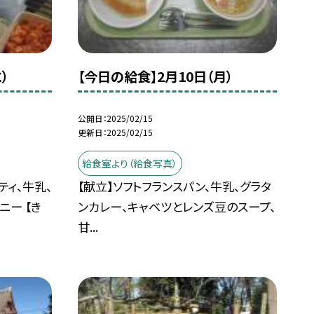
）
【今日の給食】2月10日（月）
公開日
2025/02/15
更新日
2025/02/15
給食室より（給食写真）
ティ、牛乳、
【献立】ソフトフランスパン、牛乳、グラタ
ニー 【き
ンカレー、キャベツとレンズ豆のスープ、
甘...