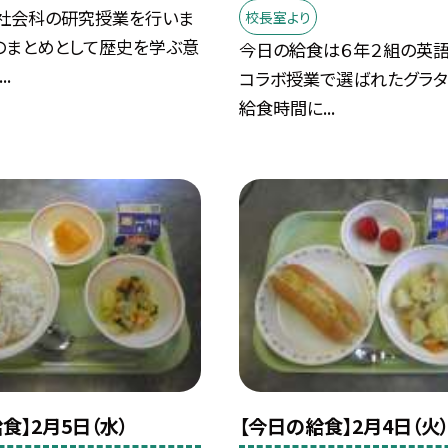
社会科の研究授業を行いま
校長室より
のまとめとして歴史を学ぶ意
今日の給食は６年２組の英
.
コラボ授業で選ばれたグラタ
給食時間に...
食】2月5日（水）
【今日の給食】2月4日（火