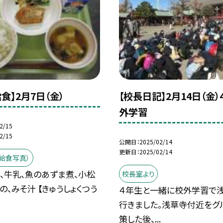
食】2月7日（金）
【校長日記】2月14日（金
外学習
2/15
2/15
公開日
2025/02/14
更新日
2025/02/14
給食写真）
飯、牛乳、魚のあずま煮、小松
校長室より
の、みそ汁 【きゅうしょくつう
４年生と一緒に校外学習で
行きました。浅草寺付近をグ
策した後、...