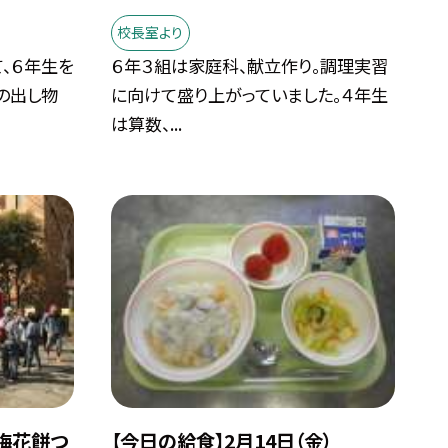
校長室より
、６年生を
６年３組は家庭科、献立作り。調理実習
の出し物
に向けて盛り上がっていました。４年生
は算数、...
）梅花餅つ
【今日の給食】2月14日（金）