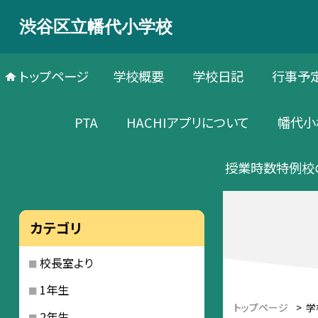
渋谷区立幡代小学校
トップページ
学校概要
学校日記
行事予
PTA
HACHIアプリについて
幡代小
授業時数特例校
カテゴリ
校長室より
1年生
トップページ
>
学
2年生