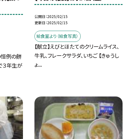
公開日
2025/02/15
更新日
2025/02/15
給食室より（給食写真）
【献立】えびとほたてのクリームライス、
牛乳、フレークサラダ、いちご 【きゅうし
の恒例の餅
ょ...
で３年生が