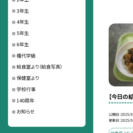
3年生
4年生
5年生
6年生
幡代学級
給食室より（給食写真）
保健室より
学校行事
【今日の給
140周年
お知らせ
公開日
2025/0
更新日
2025/0