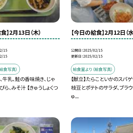
食】2月13日（木）
【今日の給食】2月12日（水
2/15
公開日
2025/02/15
2/15
更新日
2025/02/15
給食写真）
給食室より（給食写真）
飯、牛乳、鮭の香味焼き、じゃ
【献立】たらこといかのスパゲ
ぴら、みそ汁 【きゅうしょくつ
枝豆とポテトのサラダ、ブラウ
ゅ...