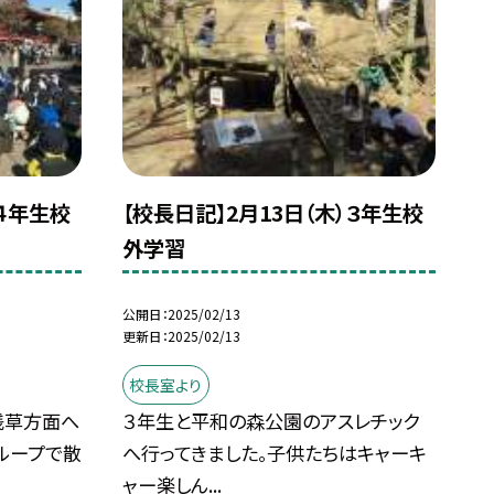
）４年生校
【校長日記】2月13日（木）３年生校
外学習
公開日
2025/02/13
更新日
2025/02/13
校長室より
浅草方面へ
３年生と平和の森公園のアスレチック
ループで散
へ行ってきました。子供たちはキャーキ
ャー楽しん...