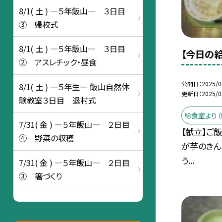
8/1( 土 ) ―５年飯山― ３日目
③ 帰校式
8/1( 土 ) ―５年飯山― ３日目
【今日の給
② アスレチック・昼食
公開日
2025/0
8/1( 土 ) ―５年生― 飯山自然体
更新日
2025/0
験教室３日目 退村式
給食室より（
7/31( 金 ) ―５年飯山― ２日目
【献立】ご
④ 野菜の収穫
が芋のきん
う...
7/31( 金 ) ―５年飯山― ２日目
③ 箸づくり