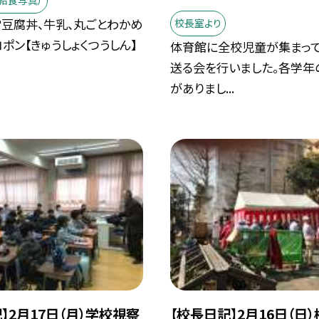
給食写真）
常豆腐丼、牛乳、丸ごとわかめ
校長室より
コポン【きゅうしょくつうしん】
体育館に全校児童が集まって
送る会を行いました。各学年
がありまし...
】2月17日（月）学校視察
【校長日記】2月16日（日