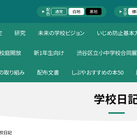
配色
文字
通常
白地
黒地
標
定
研究
未来の学校ビジョン
いじめ防止基本
校庭開放
新1年生向け
渋谷区立小中学校合同展
の取り組み
配布文書
しぶやおすすめの本50
学校日
校日記