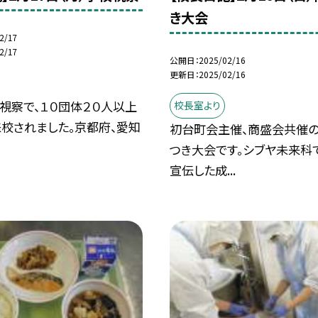
き大会
2/17
2/17
公開日
2025/02/16
更新日
2025/02/16
視察で、１０団体２０人以上
校長室より
校されました。京都府、愛知
初台町会主催、商盛会共催
つき大会です。シブヤ未来科
宣伝した成...