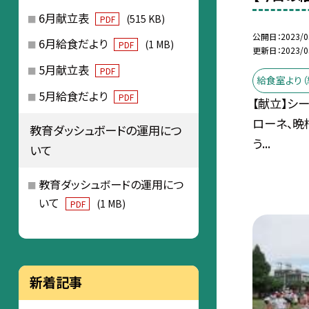
6月献立表
(515 KB)
PDF
公開日
2023/0
6月給食だより
(1 MB)
PDF
更新日
2023/0
5月献立表
PDF
給食室より（
5月給食だより
PDF
【献立】シ
ローネ、晩
教育ダッシュボードの運用につ
う...
いて
教育ダッシュボードの運用につ
いて
(1 MB)
PDF
新着記事