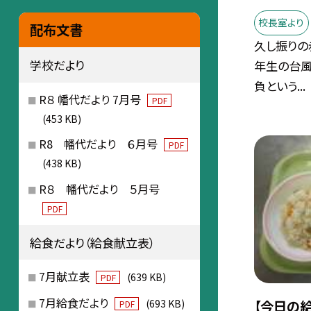
校長室より
配布文書
久し振りの
学校だより
年生の台風
負という...
R８ 幡代だより 7月号
PDF
(453 KB)
R8 幡代だより ６月号
PDF
(438 KB)
R８ 幡代だより ５月号
PDF
給食だより（給食献立表）
7月献立表
(639 KB)
PDF
7月給食だより
(693 KB)
【今日の給
PDF