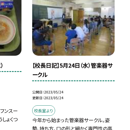
）
【校長日記】5月24日（水）管楽器サ
ークル
公開日
2023/05/24
更新日
2023/05/24
ーフンスー
校長室より
うしょくつ
今年から始まった管楽器サークル。姿
勢、持ち方、口の形と細かく専門性の高