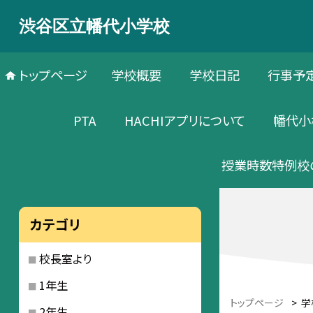
渋谷区立幡代小学校
トップページ
学校概要
学校日記
行事予
PTA
HACHIアプリについて
幡代小
授業時数特例校
カテゴリ
校長室より
1年生
トップページ
>
学
2年生