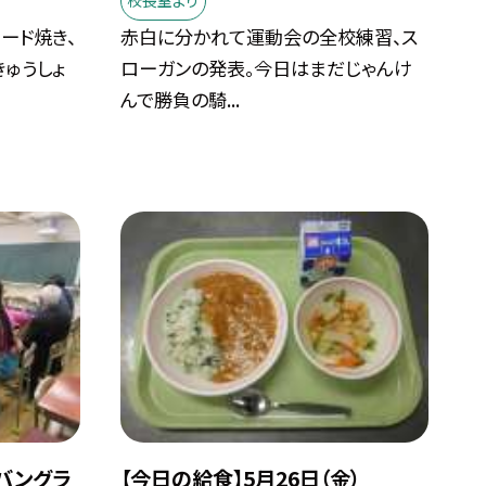
校長室より
ード焼き、
赤白に分かれて運動会の全校練習、ス
きゅうしょ
ローガンの発表。今日はまだじゃんけ
んで勝負の騎...
）バングラ
【今日の給食】5月26日（金）