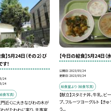
食】5月24日（その２）び
【今日の給食】5月24日（水
です！
公開日
2023/05/24
更新日
2023/05/24
5/24
5/24
給食室より（給食写真）
【献立】スタミナ丼、牛乳、ビ
給食写真）
プ、フルーツヨーグルト 【きゅ
門近くに大きなびわの木が
う...
びわがたわわに実り、主事室