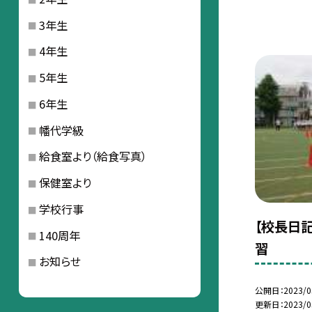
3年生
4年生
5年生
6年生
幡代学級
給食室より（給食写真）
保健室より
学校行事
【校長日記
140周年
習
お知らせ
公開日
2023/0
更新日
2023/0