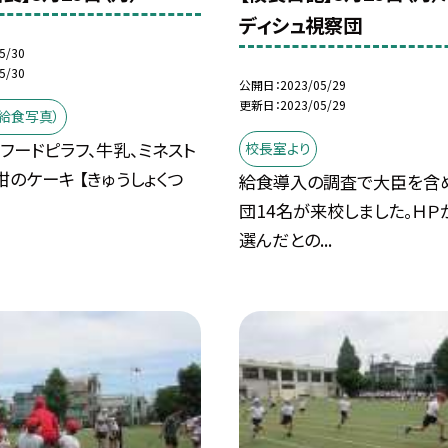
ディシュ視察団
5/30
5/30
公開日
2023/05/29
更新日
2023/05/29
給食写真）
ーフードピラフ、牛乳、ミネスト
校長室より
柑のケーキ 【きゅうしょくつ
給食導入の調査で大臣を含
団14名が来校しました。ＨＰ
選んだとの...