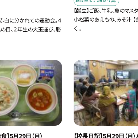
給食室より（給食写真）
【献立】ご飯、牛乳、魚のマスタ
小松菜のあえもの、みそ汁 【
赤白に分かれての運動会。４
く...
の目、２年生の大玉運び、勝
食】5月29日（月）
【校長日記】5月29日（月