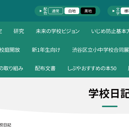
配色
文字
通常
白地
黒地
標
定
研究
未来の学校ビジョン
いじめ防止基本
校庭開放
新1年生向け
渋谷区立小中学校合同展
の取り組み
配布文書
しぶやおすすめの本50
学校日
校日記