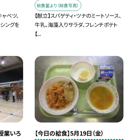
給食室より（給食写真）
ャベツ、
【献立】スパゲティ・ツナのミートソース、
ッシングを
牛乳、海藻入りサラダ、フレンチポテト
【...
）授業いろ
【今日の給食】5月19日（金）