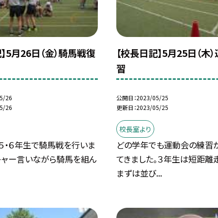
】5月26日（金）騎馬戦復
【校長日記】5月25日（木
習
5/26
公開日
2023/05/25
5/26
更新日
2023/05/25
校長室より
５・６年生で騎馬戦を行いま
どの学年でも運動会の練習
キャー言いながら騎馬を組ん
てきました。３年生は短距離
まずは並び...