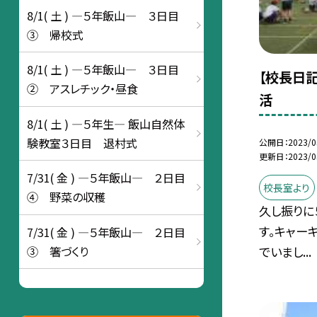
8/1( 土 ) ―５年飯山― ３日目
③ 帰校式
8/1( 土 ) ―５年飯山― ３日目
【校長日記
② アスレチック・昼食
活
8/1( 土 ) ―５年生― 飯山自然体
験教室３日目 退村式
公開日
2023/0
更新日
2023/0
7/31( 金 ) ―５年飯山― ２日目
校長室より
④ 野菜の収穫
久し振りに
す。キャー
7/31( 金 ) ―５年飯山― ２日目
③ 箸づくり
でいまし...