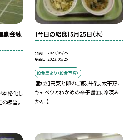
）運動会練
【今日の給食】5月25日（木）
公開日
2023/05/25
更新日
2023/05/25
給食室より（給食写真）
【献立】高菜と卵のご飯、牛乳、太平燕、
キャベツとわかめの辛子醤油、冷凍み
が本格化し
かん 【...
走の練習。