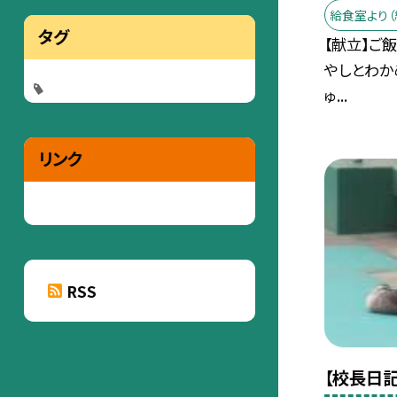
給食室より（
タグ
【献立】ご
やしとわか
ゅ...
リンク
RSS
【校長日記