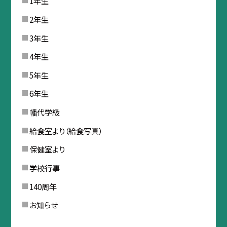
1年生
2年生
3年生
4年生
5年生
6年生
幡代学級
給食室より（給食写真）
保健室より
学校行事
140周年
お知らせ