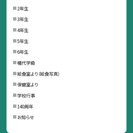
2年生
3年生
4年生
5年生
6年生
幡代学級
給食室より（給食写真）
保健室より
学校行事
140周年
お知らせ