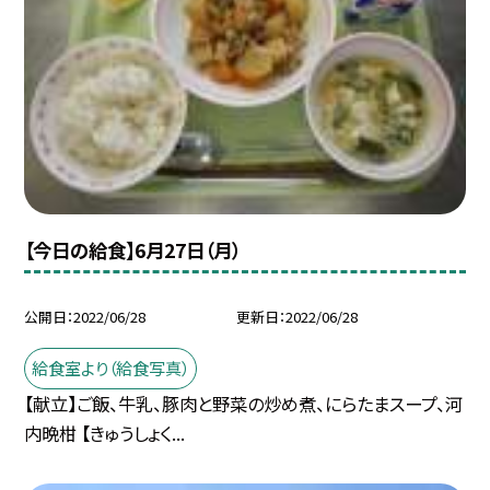
【今日の給食】6月27日（月）
公開日
2022/06/28
更新日
2022/06/28
給食室より（給食写真）
【献立】ご飯、牛乳、豚肉と野菜の炒め煮、にらたまスープ、河
内晩柑 【きゅうしょく...