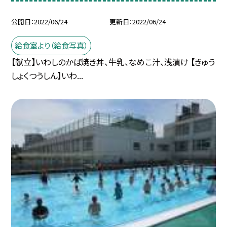
公開日
2022/06/24
更新日
2022/06/24
給食室より（給食写真）
【献立】いわしのかば焼き丼、牛乳、なめこ汁、浅漬け 【きゅう
しょくつうしん】いわ...