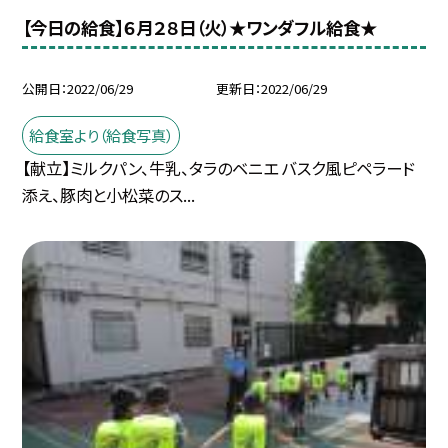
【今日の給食】６月２８日（火）★ワンダフル給食★
公開日
2022/06/29
更新日
2022/06/29
給食室より（給食写真）
【献立】ミルクパン、牛乳、タラのベニエ バスク風ピペラード
添え、豚肉と小松菜のス...