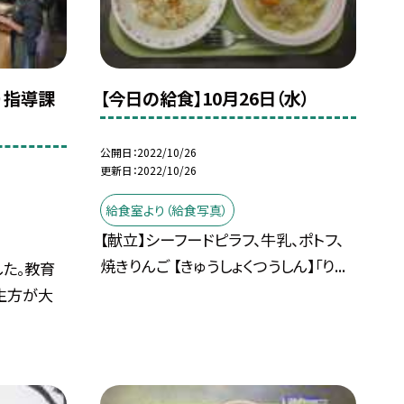
水）指導課
【今日の給食】10月26日（水）
公開日
2022/10/26
更新日
2022/10/26
給食室より（給食写真）
【献立】シーフードピラフ、牛乳、ポトフ、
焼きりんご 【きゅうしょくつうしん】「り...
た。教育
生方が大