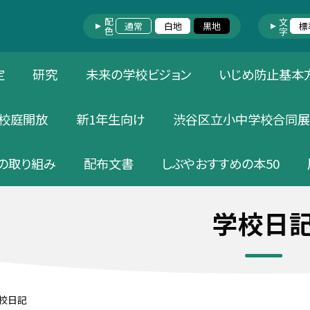
配色
文字
通常
白地
黒地
標
定
研究
未来の学校ビジョン
いじめ防止基本
校庭開放
新1年生向け
渋谷区立小中学校合同展
の取り組み
配布文書
しぶやおすすめの本50
学校日
校日記