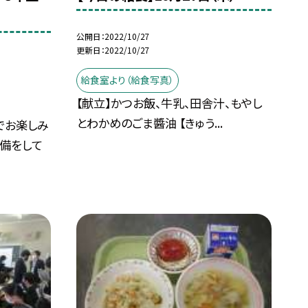
公開日
2022/10/27
更新日
2022/10/27
給食室より（給食写真）
【献立】かつお飯、牛乳、田舎汁、もやし
とわかめのごま醬油 【きゅう...
でお楽しみ
準備をして