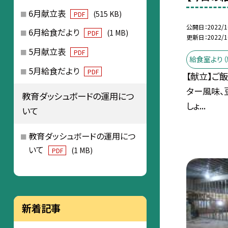
6月献立表
(515 KB)
PDF
公開日
2022/1
6月給食だより
(1 MB)
PDF
更新日
2022/1
5月献立表
PDF
給食室より（
5月給食だより
PDF
【献立】ご
ター風味、
教育ダッシュボードの運用につ
しょ...
いて
教育ダッシュボードの運用につ
いて
(1 MB)
PDF
新着記事