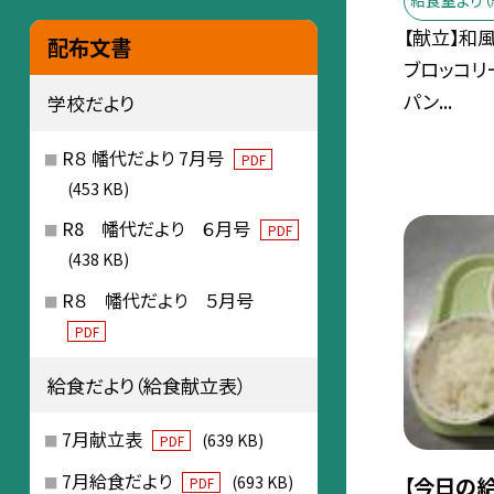
給食室より（
【献立】和
配布文書
ブロッコリ
パン...
学校だより
R８ 幡代だより 7月号
PDF
(453 KB)
R8 幡代だより ６月号
PDF
(438 KB)
R８ 幡代だより ５月号
PDF
給食だより（給食献立表）
7月献立表
(639 KB)
PDF
7月給食だより
(693 KB)
【今日の給
PDF