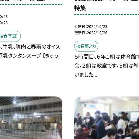
特集
0/28
0/28
公開日
2022/10/28
更新日
2022/10/28
給食写真）
飯、牛乳、豚肉と春雨のオイス
校長室より
豆乳タンタンスープ 【きゅう
５時間目、６年１組は体育館
会。２組は教室です。３組は
いました...