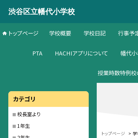
渋谷区立幡代小学校
トップページ
学校概要
学校日記
行事予
PTA
HACHIアプリについて
幡代小
授業時数特例校
カテゴリ
校長室より
1年生
トップページ
>
学
2年生