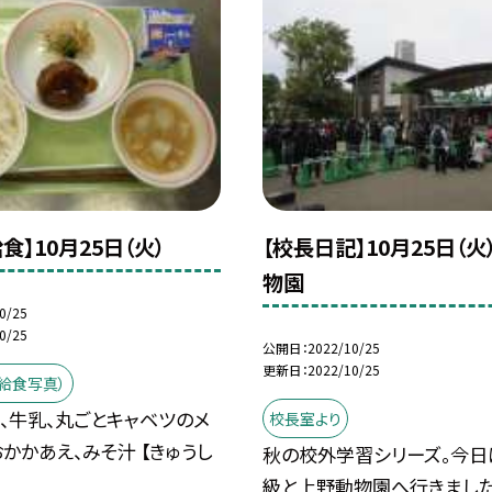
食】10月25日（火）
【校長日記】10月25日（
物園
0/25
0/25
公開日
2022/10/25
更新日
2022/10/25
給食写真）
飯、牛乳、丸ごとキャベツのメ
校長室より
おかかあえ、みそ汁 【きゅうし
秋の校外学習シリーズ。今日
級と上野動物園へ行きました