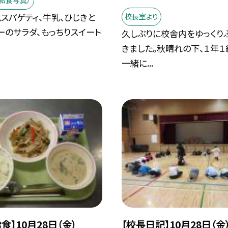
給食写真）
風スパゲティ、牛乳、ひじきと
校長室より
ーのサラダ、もっちりスイート
久しぶりに校舎内をゆっくり
きました。秋晴れの下、１年１
一緒に...
食】10月28日（金）
【校長日記】10月28日（金