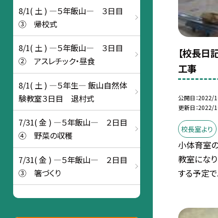
8/1( 土 ) ―５年飯山― ３日目
③ 帰校式
8/1( 土 ) ―５年飯山― ３日目
【校長日記
② アスレチック・昼食
工事
8/1( 土 ) ―５年生― 飯山自然体
験教室３日目 退村式
公開日
2022/1
更新日
2022/1
7/31( 金 ) ―５年飯山― ２日目
校長室より
④ 野菜の収穫
小体育室の
教室になり
7/31( 金 ) ―５年飯山― ２日目
③ 箸づくり
する予定で..