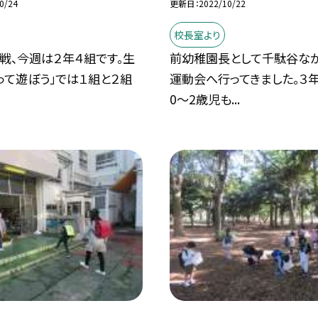
0/24
更新日
2022/10/22
校長室より
戦、今週は２年４組です。生
前幼稚園長として千駄谷な
って遊ぼう」では１組と２組
運動会へ行ってきました。３
0〜2歳児も...