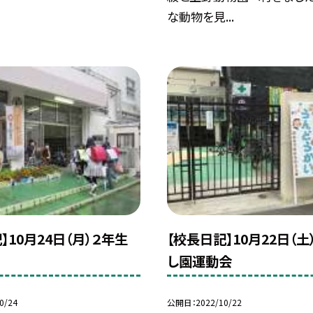
な動物を見...
】10月24日（月）２年生
【校長日記】10月22日（土
し園運動会
0/24
公開日
2022/10/22