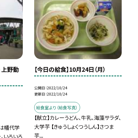
火）上野動
【今日の給食】10月24日（月）
公開日
2022/10/24
更新日
2022/10/24
給食室より（給食写真）
【献立】カレーうどん、牛乳、海藻サラダ、
大学芋 【きゅうしょくつうしん】さつま
は幡代学
芋...
。いろいろ