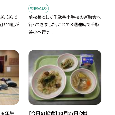
校長室より
ぶらぶらで
前校長として千駄谷小学校の運動会へ
組と４組が
行ってきました。これで３週連続で千駄
谷小へ行っ...
）６年生
【今日の給食】10月27日（木）