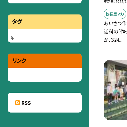
更新日
2022/1
校長室より
タグ
あいさつ作
活科の「作
が、３組...
リンク
RSS