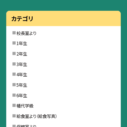
カテゴリ
校長室より
1年生
2年生
3年生
4年生
5年生
6年生
幡代学級
給食室より（給食写真）
保健室より