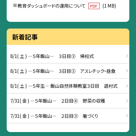
教育ダッシュボードの運用について
(1 MB)
PDF
新着記事
8/1( 土 ) ―５年飯山― ３日目③ 帰校式
8/1( 土 ) ―５年飯山― ３日目② アスレチック・昼食
8/1( 土 ) ―５年生― 飯山自然体験教室３日目 退村式
7/31( 金 ) ―５年飯山― ２日目④ 野菜の収穫
7/31( 金 ) ―５年飯山― ２日目③ 箸づくり