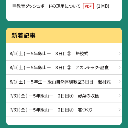
教育ダッシュボードの運用について
(1 MB)
PDF
新着記事
8/1( 土 ) ―５年飯山― ３日目③ 帰校式
8/1( 土 ) ―５年飯山― ３日目② アスレチック・昼食
8/1( 土 ) ―５年生― 飯山自然体験教室３日目 退村式
7/31( 金 ) ―５年飯山― ２日目④ 野菜の収穫
7/31( 金 ) ―５年飯山― ２日目③ 箸づくり