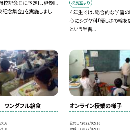
開校記念日に予定し、延期し
校長室より
校記念集会」を実施しまし
４年生では、総合的な学習の
心にシブヤ科「優しさの輪を
という学習...
日 ワンダフル給食
オンライン授業の様子
2/16
公開日
2022/02/10
2/16
更新日
2022/02/10