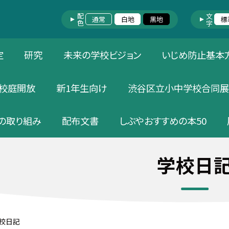
配色
文字
通常
白地
黒地
標
定
研究
未来の学校ビジョン
いじめ防止基本
校庭開放
新1年生向け
渋谷区立小中学校合同展
の取り組み
配布文書
しぶやおすすめの本50
学校日
校日記