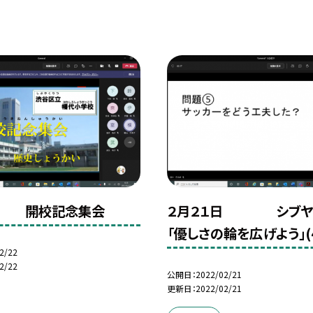
日 開校記念集会
２月２１日 シ
「優しさの輪を広げよう」(
2/22
2/22
公開日
2022/02/21
更新日
2022/02/21