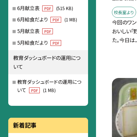
6月献立表
(515 KB)
PDF
校長室より
6月給食だより
(1 MB)
PDF
今回のワン
おいしい「
5月献立表
PDF
た。今日は..
5月給食だより
PDF
教育ダッシュボードの運用につ
いて
教育ダッシュボードの運用につ
いて
(1 MB)
PDF
新着記事