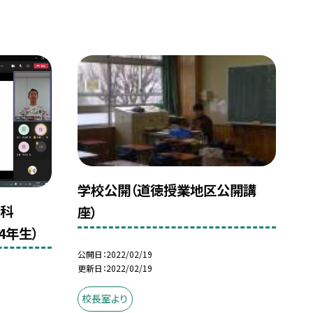
学校公開（道徳授業地区公開講
ブヤ科
座）
4年生）
公開日
2022/02/19
更新日
2022/02/19
校長室より