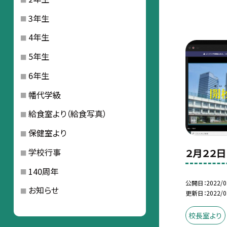
3年生
4年生
5年生
6年生
幡代学級
給食室より（給食写真）
保健室より
２月２２
学校行事
140周年
公開日
2022/0
お知らせ
更新日
2022/0
校長室より