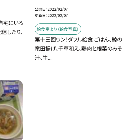
公開日
2022/02/07
更新日
2022/02/07
自宅にいる
給食室より（給食写真）
信したり、
第十三回ワン！ダフル給食 ごはん、鯨の
竜田揚げ、千草和え、鶏肉と根菜のみそ
汁、牛...