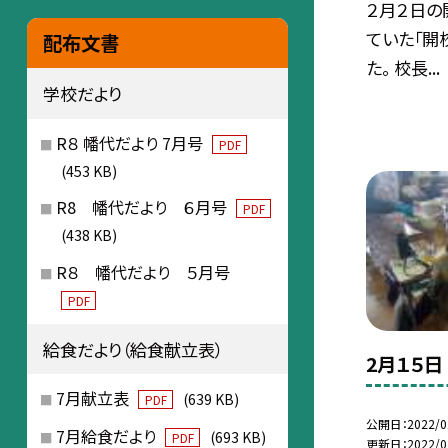
２月２日の
ていた「開
配布文書
た。 校長...
学校だより
R８ 幡代だより 7月号
PDF
(453 KB)
R8 幡代だより ６月号
PDF
(438 KB)
R８ 幡代だより ５月号
PDF
給食だより（給食献立表）
2月１５
7月献立表
(639 KB)
PDF
公開日
2022/0
7月給食だより
(693 KB)
PDF
更新日
2022/0