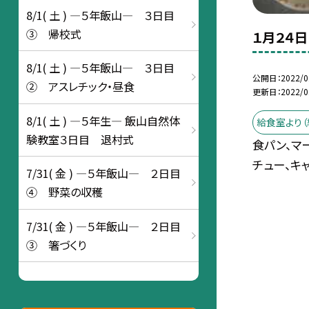
8/1( 土 ) ―５年飯山― ３日目
③ 帰校式
１月２４日
8/1( 土 ) ―５年飯山― ３日目
公開日
2022/0
② アスレチック・昼食
更新日
2022/0
8/1( 土 ) ―５年生― 飯山自然体
給食室より（
験教室３日目 退村式
食パン、マ
チュー、キ
7/31( 金 ) ―５年飯山― ２日目
④ 野菜の収穫
7/31( 金 ) ―５年飯山― ２日目
③ 箸づくり