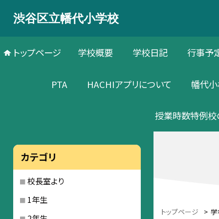
渋谷区立幡代小学校
トップページ
学校概要
学校日記
行事予
PTA
HACHIアプリについて
幡代小
授業時数特例校
カテゴリ
校長室より
1年生
トップページ
>
学
2年生