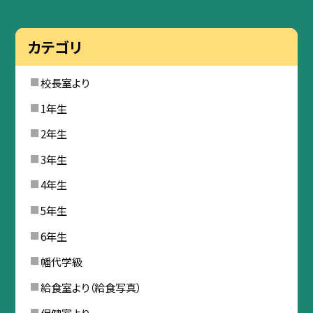
カテゴリ
校長室より
1年生
2年生
3年生
4年生
5年生
6年生
幡代学級
給食室より（給食写真）
保健室より