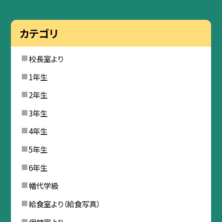
カテゴリ
校長室より
1年生
2年生
3年生
4年生
5年生
6年生
幡代学級
給食室より（給食写真）
保健室より