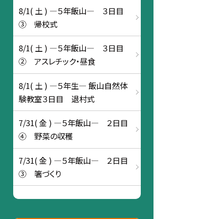
8/1( 土 ) ―５年飯山― ３日目
③ 帰校式
8/1( 土 ) ―５年飯山― ３日目
② アスレチック・昼食
8/1( 土 ) ―５年生― 飯山自然体
験教室３日目 退村式
7/31( 金 ) ―５年飯山― ２日目
④ 野菜の収穫
7/31( 金 ) ―５年飯山― ２日目
③ 箸づくり