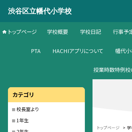
渋谷区立幡代小学校
トップページ
学校概要
学校日記
行事予
PTA
HACHIアプリについて
幡代小
授業時数特例校
カテゴリ
校長室より
1年生
トップページ
>
学
2年生