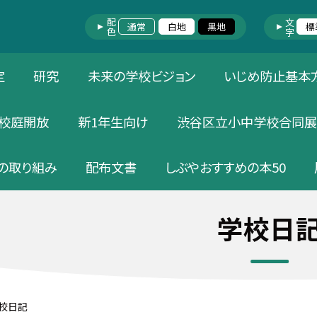
配色
文字
通常
白地
黒地
標
定
研究
未来の学校ビジョン
いじめ防止基本
校庭開放
新1年生向け
渋谷区立小中学校合同展
の取り組み
配布文書
しぶやおすすめの本50
学校日
校日記