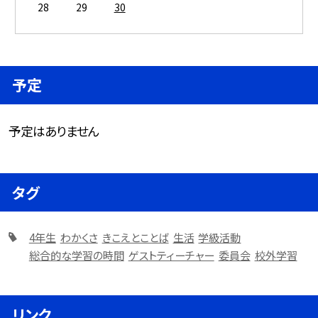
28
29
30
予定
予定はありません
タグ
4年生
わかくさ
きこえとことば
生活
学級活動
総合的な学習の時間
ゲストティーチャー
委員会
校外学習
リンク