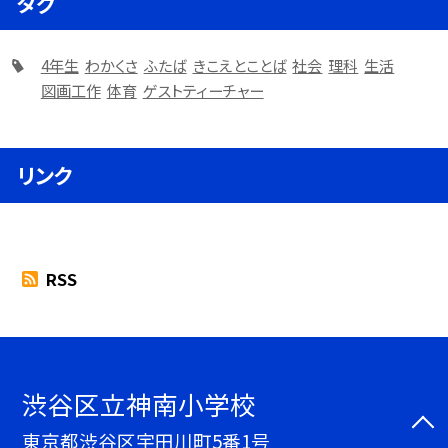
タグ
4年生
わかくさ
ふたば
きこえとことば
社会
理科
生活
図画工作
体育
ゲストティーチャー
リンク
RSS
渋谷区立神南小学校
東京都渋谷区宇田川町5番1号