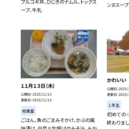
プルコギ丼、ひじきのナムル、トックス
ンヌスープ
ープ、牛乳
かわいい
１１月１３日（木）
公開日
2025/
公開日
2025/11/13
更新日
2025/
更新日
2025/11/13
１年生
給食室
初めての 
ごはん、魚のごまみそかけ、かぶの風
終わりまし
味漬け、白菜と生揚げのみそ汁、みか