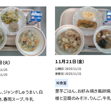
１１月２１日（金）
日（火）
公開日
2025/11/21
11/25
更新日
2025/11/21
11/25
給食室
里芋ごはん、お好み焼き風卵焼
、ジャンボしゅうまい、白
根と豆腐のみそ汁、りんご、牛乳
、春雨スープ、牛乳