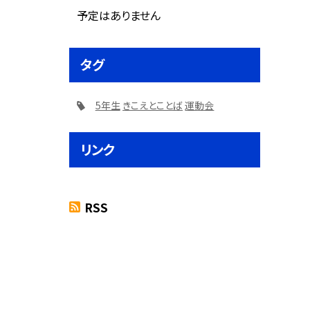
予定はありません
タグ
5年生
きこえとことば
運動会
リンク
RSS