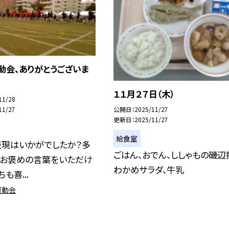
動会、ありがとうございま
１１月２７日（木）
11/28
公開日
2025/11/27
11/27
更新日
2025/11/27
給食室
表現はいかがでしたか？多
ごはん、おでん、ししゃもの磯辺
らお褒めの言葉をいただけ
わかめサラダ、牛乳
も喜...
運動会