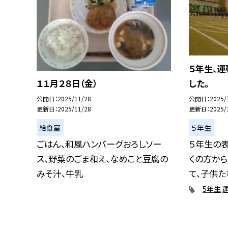
５年生、運
した。
１１月２８日（金）
公開日
2025/
公開日
2025/11/28
更新日
2025/
更新日
2025/11/28
５年生
給食室
５年生の
ごはん、和風ハンバーグおろしソー
くの方か
ス、野菜のごま和え、なめこと豆腐の
て、子供たち
みそ汁、牛乳
5年生