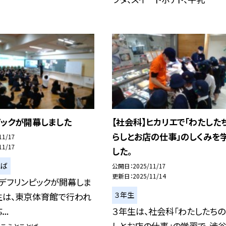
ピックが開幕しました
【社会科】ヒカリエで「わたした
らしとお店の仕事」のしくみを
11/17
11/17
した。
とば
公開日
2025/11/17
更新日
2025/11/14
5デフリンピックが開幕しま
３年生
生は、東京体育館で行われ
..
３年生は、社会科「わたしたちの
しとお店の仕事」の学習で、渋