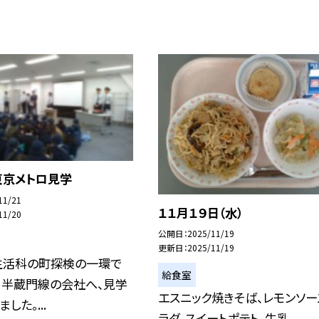
東京メトロ見学
11/21
１１月１９日（水）
11/20
公開日
2025/11/19
更新日
2025/11/19
生活科の町探検の一環で
給食室
ロ半蔵門線の会社へ、見学
エスニック焼きそば、レモンソー
した。...
ラダ、スイートポテト、牛乳