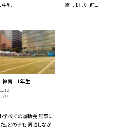
露しました。前...
、牛乳
 神南 1年生
11/12
11/11
小学校での運動会 無事に
た。どの子も 緊張しなが