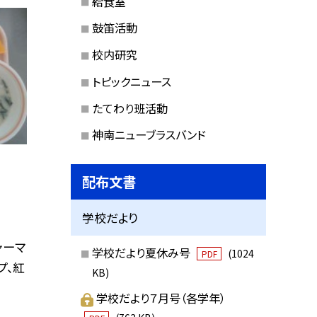
給食室
鼓笛活動
校内研究
トピックニュース
たてわり班活動
神南ニューブラスバンド
配布文書
学校だより
ャーマ
学校だより夏休み号
(1024
PDF
プ、紅
KB)
学校だより７月号（各学年）