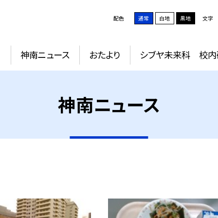
配色
通常
白地
黒地
文字
動
神南ニュース
おたより
シブヤ未来科 校内
神南ニュース