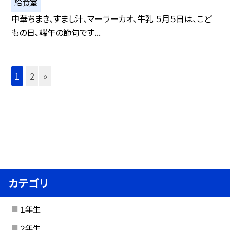
給食室
中華ちまき、すまし汁、マーラーカオ、牛乳 ５月５日は、こど
もの日、端午の節句です...
1
2
»
カテゴリ
１年生
２年生