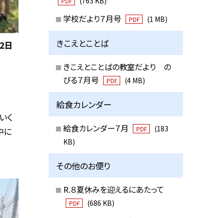
(763 KB)
PDF
学校だより７月号
(1 MB)
PDF
きこえとことば
2日
きこえとことばの教室だより の
びる７月号
(4 MB)
PDF
給食カレンダー
いく
給食カレンダー７月
(183
PDF
中に
KB)
その他のお便り
R.８夏休みを迎えるにあたって
(686 KB)
PDF