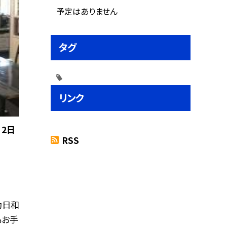
予定はありません
タグ
リンク
 2日
RSS
動日和
もお手