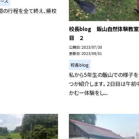
ュース
間の行程を全て終え、帰校
校長blog 飯山自然体験教室
目 ２
公開日
2023/07/30
更新日
2023/08/01
校長blog
私から5年生の飯山での様子を
つか紹介します。 2日目は午前
かむー体験をし...