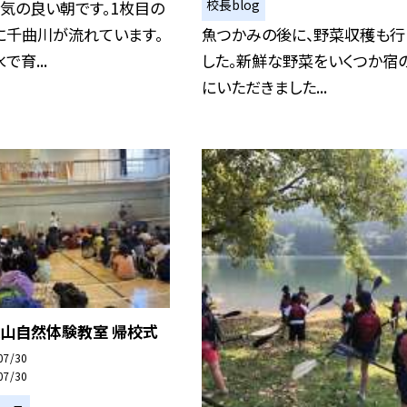
校長blog
気の良い朝です。1枚目の
に千曲川が流れています。
魚つかみの後に、野菜収穫も行
で育...
した。新鮮な野菜をいくつか宿
にいただきました...
飯山自然体験教室 帰校式
07/30
07/30