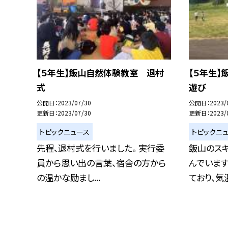
【５年生】飯山自然体験教室 退村
【５年生
式
遊び
公開日
2023/07/30
公開日
2023/
更新日
2023/07/30
更新日
2023/
トピックニュース
トピックニ
先程、退村式を行いました。 実行委
飯山のス
員から思い出の言葉、宿舎の方から
んでいます
の温かな励まし...
ており、気温