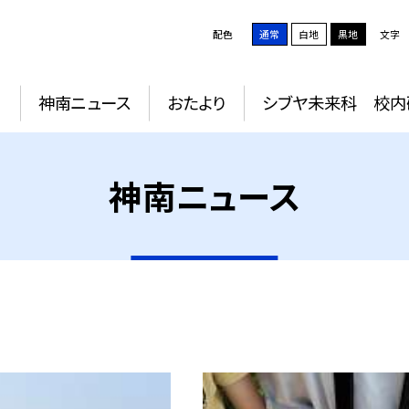
配色
通常
白地
黒地
文字
動
神南ニュース
おたより
シブヤ未来科 校内
神南ニュース