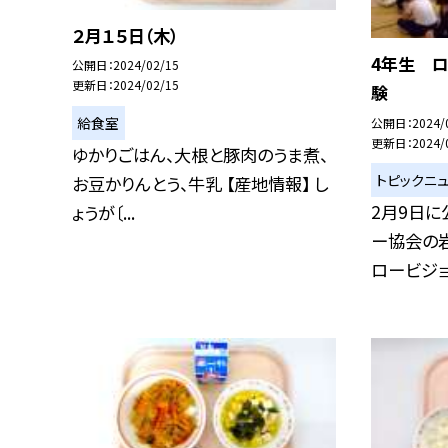
２月１５日（木）
4年生 
公開日
2024/02/15
更新日
2024/02/15
験
給食室
公開日
2024/
更新日
2024/
ゆかりごはん、大根と豚肉のうま煮、
トピックニ
お豆かりんとう、牛乳 【産地情報】 し
2月9日
ょうが〔...
ー協会の
ロービジョン