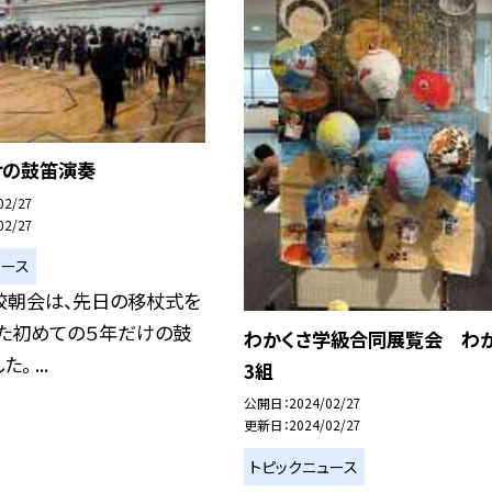
けの鼓笛演奏
02/27
02/27
ュース
校朝会は、先日の移杖式を
えた初めての５年だけの鼓
わかくさ学級合同展覧会 わ
 ...
3組
公開日
2024/02/27
更新日
2024/02/27
トピックニュース