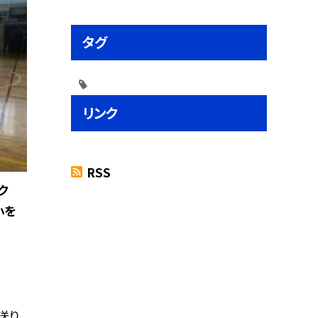
タグ
リンク
RSS
ク
小を
送り