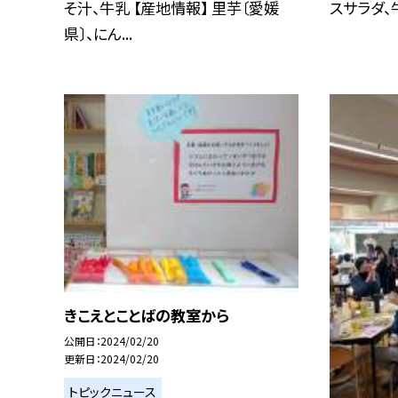
そ汁、牛乳 【産地情報】 里芋〔愛媛
スサラダ、牛
県〕、にん...
きこえとことばの教室から
公開日
2024/02/20
更新日
2024/02/20
トピックニュース