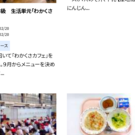
にんじん...
学級 生活単元「わかくさ
02/20
02/20
ュース
いて「わかくさカフェ」を
。９月からメニューを決め
..