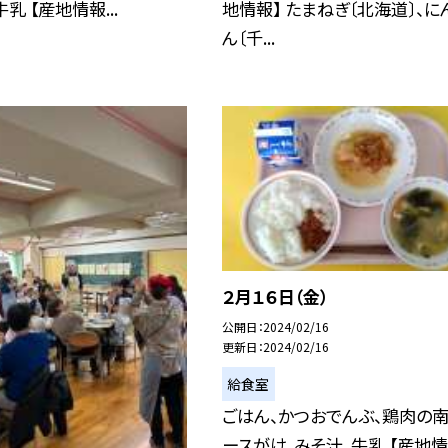
乳 【産地情報...
地情報】 たまねぎ〔北海道〕、に
ん〔千...
２月１６日（金）
公開日
2024/02/16
更新日
2024/02/16
給食室
ごはん、かつおでんぶ、鶏肉の
ースがけ、みそ汁、牛乳 【産地情