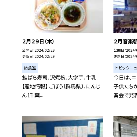
２月２９日（木）
２月音楽
公開日
2024/02/29
公開日
2024/
更新日
2024/02/29
更新日
2024/
給食室
トピックニ
鮭ばら寿司、沢煮椀、大学芋、牛乳
今日は、ニ
【産地情報】 ごぼう〔群馬県〕、にんじ
子供たち
ん〔千葉...
奏会で発表し