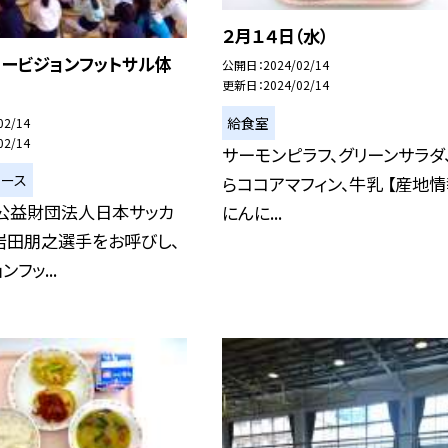
２月１４日（水）
ロービジョンフットサル体
公開日
2024/02/14
更新日
2024/02/14
給食室
02/14
02/14
サーモンピラフ、グリーンサラダ
ュース
らココアマフィン、牛乳 【産地情
に公益財団法人日本サッカ
にんに...
岩田朋之選手をお呼びし、
フッ...