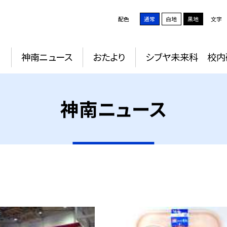
配色
通常
白地
黒地
文字
動
神南ニュース
おたより
シブヤ未来科 校内
神南ニュース