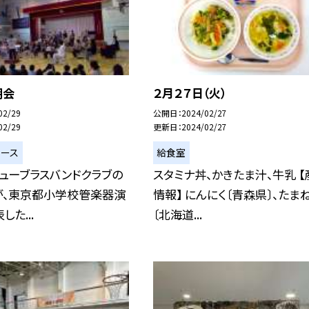
朝会
２月２７日（火）
02/29
公開日
2024/02/27
02/29
更新日
2024/02/27
ュース
給食室
ューブラスバンドクラブの
スタミナ丼、かきたま汁、牛乳 【
が、東京都小学校管楽器演
情報】 にんにく〔青森県〕、たま
た...
〔北海道...