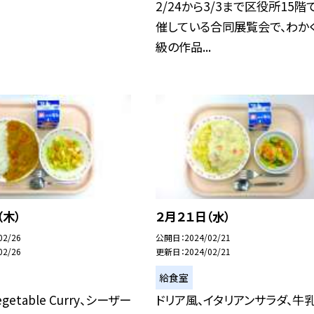
2/24から3/3まで区役所15階
催している合同展覧会で、わか
級の作品...
（木）
２月２１日（水）
02/26
公開日
2024/02/21
02/26
更新日
2024/02/21
給食室
Vegetable Curry、シーザー
ドリア風、イタリアンサラダ、牛乳