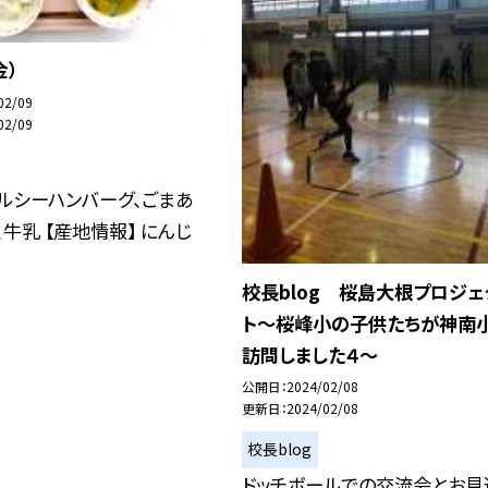
金）
02/09
02/09
ルシーハンバーグ、ごまあ
、牛乳 【産地情報】 にんじ
校長blog 桜島大根プロジェ
ト〜桜峰小の子供たちが神南
訪問しました４〜
公開日
2024/02/08
更新日
2024/02/08
校長blog
ドッチボールでの交流会とお見