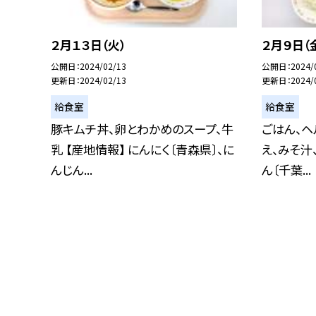
２月１３日（火）
２月９日（
公開日
2024/02/13
公開日
2024/
更新日
2024/02/13
更新日
2024/
給食室
給食室
豚キムチ丼、卵とわかめのスープ、牛
ごはん、ヘ
乳 【産地情報】 にんにく〔青森県〕、に
え、みそ汁
んじん...
ん〔千葉...