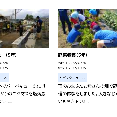
ー（５年）
野菜収穫（５年）
07/25
公開日
2022/07/25
07/25
更新日
2022/07/25
ュース
トピックニュース
でバーベキューです。 川
宿のお父さんお母さんの畑で
ばかりのニジマスを塩焼き
穫の体験をしました。 大きなじ
し...
いもやきゅうり...