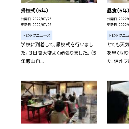
帰校式（５年）
昼食（５年
公開日
2022/07/26
公開日
2022/
更新日
2022/07/26
更新日
2022/
トピックニュース
トピックニ
学校に到着して、帰校式を行いまし
とても天
た。 ３日間大変よく頑張りました。 （５
を早く切り
年飯山自...
た。信州フル