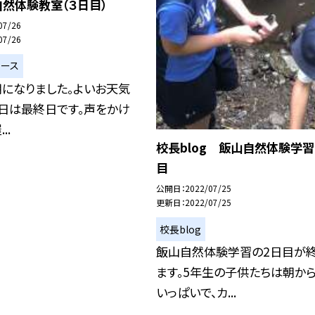
然体験教室（３日目）
07/26
07/26
ュース
になりました。よいお天気
の日は最終日です。声をかけ
..
校長blog 飯山自然体験学習
目
公開日
2022/07/25
更新日
2022/07/25
校長blog
飯山自然体験学習の2日目が
ます。5年生の子供たちは朝か
いっぱいで、カ...