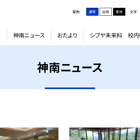
配色
通常
白地
黒地
文字
動
神南ニュース
おたより
シブヤ未来科 校内
神南ニュース