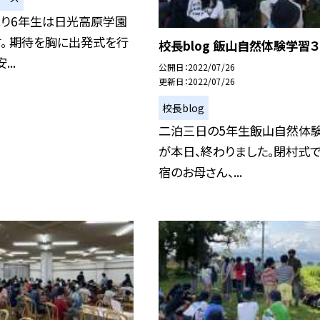
より6年生は日光高原学園
。 期待を胸に出発式を行
校長blog 飯山自然体験学習
..
公開日
2022/07/26
更新日
2022/07/26
校長blog
二泊三日の5年生飯山自然体
が本日、終わりました。閉村式で
宿のお母さん、...