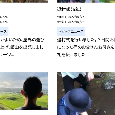
）
退村式（５年）
07/26
公開日
2022/07/26
07/26
更新日
2022/07/26
ュース
トピックニュース
気がよいため、屋外の遊び
退村式を行いました。 ３日間お
上げ、飯山を出発しまし
になった宿のお父さんお母さん
ーツ...
礼を伝えました...