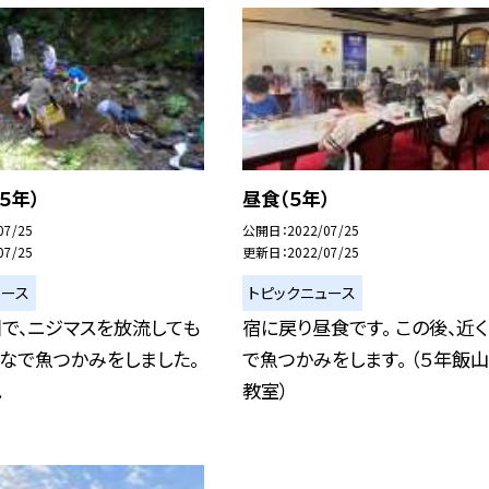
５年）
昼食（５年）
07/25
公開日
2022/07/25
07/25
更新日
2022/07/25
ュース
トピックニュース
で、ニジマスを放流しても
宿に戻り昼食です。 この後、近
んなで魚つかみをしました。
で魚つかみをします。 （５年飯
.
教室）