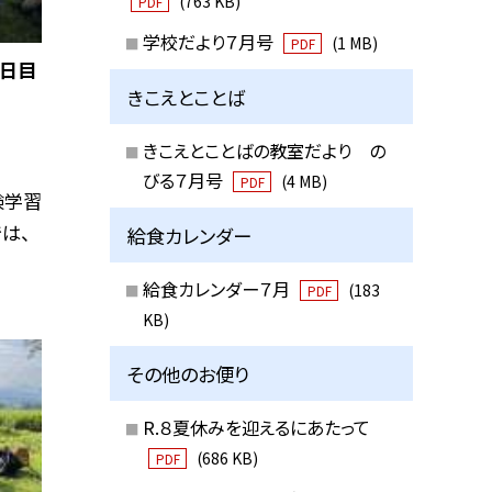
(763 KB)
PDF
学校だより７月号
(1 MB)
PDF
３日目
きこえとことば
きこえとことばの教室だより の
びる７月号
(4 MB)
PDF
験学習
は、
給食カレンダー
給食カレンダー７月
(183
PDF
KB)
その他のお便り
R.８夏休みを迎えるにあたって
(686 KB)
PDF