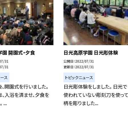
園 開園式・夕食
日光高原学園 日光彫体験
07/31
公開日
2022/07/31
07/31
更新日
2022/07/31
ュース
トピックニュース
、開園式を行いました。
日光彫体験をしました。 日光で
は、入浴を済ませ、夕食を
使われていない彫刻刀を使って
...
柄を彫りました...