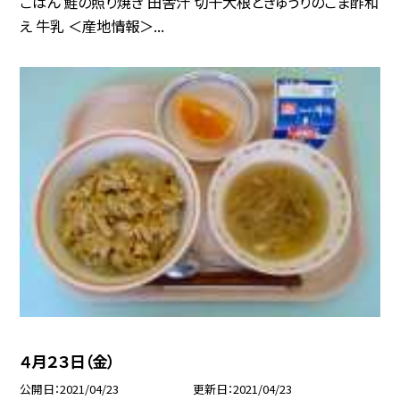
ごはん 鮭の照り焼き 田舎汁 切干大根ときゅうりのごま酢和
え 牛乳 ＜産地情報＞...
４月２３日（金）
公開日
2021/04/23
更新日
2021/04/23