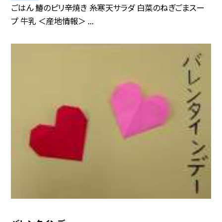
ごはん 鰆のピリ辛焼き 糸寒天サラダ 白菜のねぎごまスー
プ 牛乳 ＜産地情報＞ ...