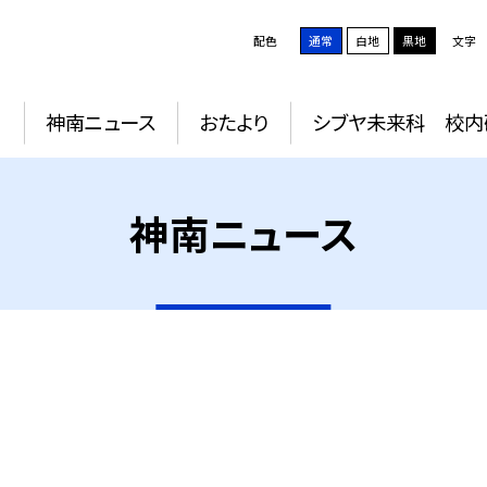
配色
通常
白地
黒地
文字
動
神南ニュース
おたより
シブヤ未来科 校内
神南ニュース