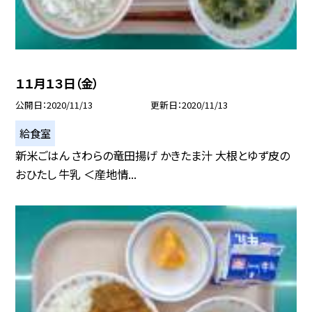
１１月１３日（金）
公開日
2020/11/13
更新日
2020/11/13
給食室
新米ごはん さわらの竜田揚げ かきたま汁 大根とゆず皮の
おひたし 牛乳 ＜産地情...