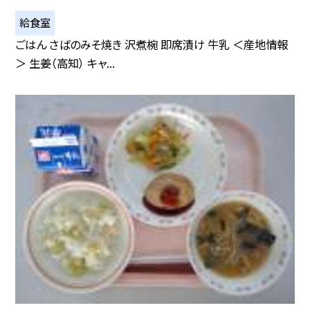
給食室
ごはん さばのみそ焼き 沢煮椀 即席漬け 牛乳 ＜産地情報
＞ 生姜（高知） キャ...