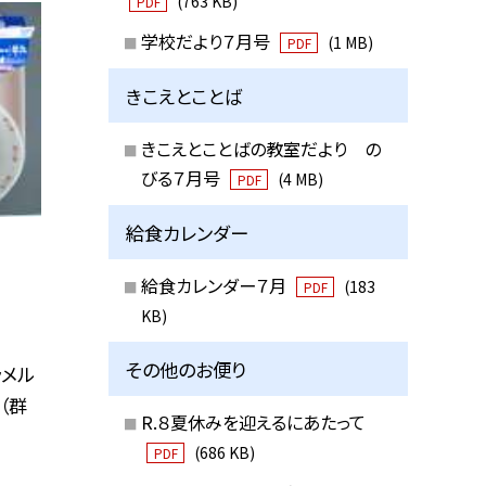
(763 KB)
PDF
学校だより７月号
(1 MB)
PDF
きこえとことば
きこえとことばの教室だより の
びる７月号
(4 MB)
PDF
給食カレンダー
給食カレンダー７月
(183
PDF
KB)
その他のお便り
ラメル
（群
R.８夏休みを迎えるにあたって
(686 KB)
PDF