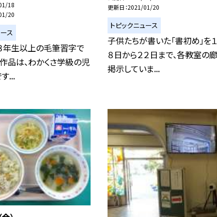
01/18
更新日
2021/01/20
01/20
トピックニュース
ュース
子供たちが書いた「書初め」を
、３年生以上の毛筆習字で
８日から２２日まで、各教室の
の作品は、わかくさ学級の児
掲示していま...
...