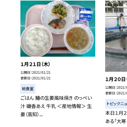
１月２１日（木）
公開日
2021/01/21
１月２０日
更新日
2021/01/21
公開日
2021/
給食室
更新日
2021/
ごはん 鰆の生姜風味焼き のっぺい
トピックニ
汁 磯香あえ 牛乳 ＜産地情報＞ 生
本日１月２
姜（高知）...
ある「大寒