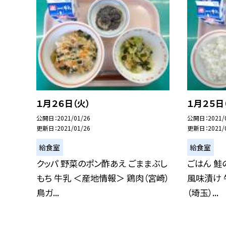
１月２６日（火）
１月２５日
公開日
2021/01/26
公開日
2021/
更新日
2021/01/26
更新日
2021/
給食室
給食室
クッパ 野菜のポン酢あえ ごままぶし
ごはん 鮭
もち 牛乳 ＜産地情報＞ 鶏肉（宮崎）
風味漬け 
鳥ガ...
（埼玉）...