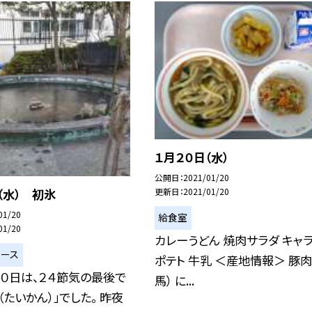
１月２０日（水）
公開日
2021/01/20
（水） 初氷
更新日
2021/01/20
01/20
給食室
01/20
カレーうどん 焼肉サラダ キャ
ュース
ポテト 牛乳 ＜産地情報＞ 豚肉
０日は、２４節気の最後で
馬） に...
（たいかん）」でした。 昨夜