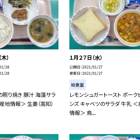
（木）
１月２７日（水）
01/28
公開日
2021/01/27
01/28
更新日
2021/01/27
給食室
の照り焼き 豚汁 海藻サラ
レモンシュガートースト ポーク
＜産地情報＞ 生姜（高知）
ンズ キャベツのサラダ 牛乳 ＜
情報＞ 鳥...