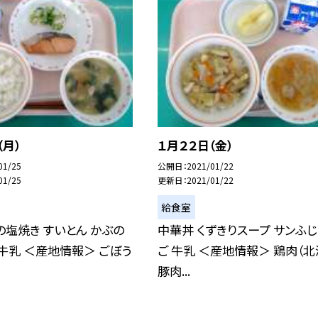
（月）
１月２２日（金）
01/25
公開日
2021/01/22
01/25
更新日
2021/01/22
給食室
の塩焼き すいとん かぶの
中華丼 くずきりスープ サンふ
牛乳 ＜産地情報＞ ごぼう
ご 牛乳 ＜産地情報＞ 鶏肉（北
豚肉...