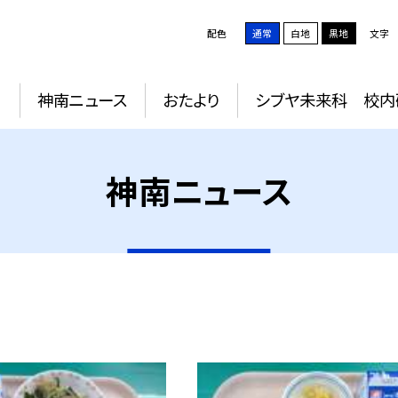
配色
通常
白地
黒地
文字
動
神南ニュース
おたより
シブヤ未来科 校内
神南ニュース