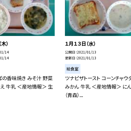
（木）
１月１３日（水）
01/14
公開日
2021/01/13
01/14
更新日
2021/01/13
給食室
ばの香味焼き みそ汁 野菜
ツナピザトースト コーンチャウ
え 牛乳 ＜産地情報＞ 生
みかん 牛乳 ＜産地情報＞ に
（青森）...