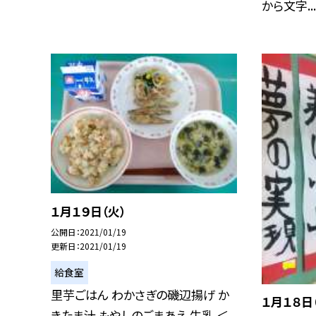
から文字...
１月１９日（火）
公開日
2021/01/19
更新日
2021/01/19
給食室
里芋ごはん わかさぎの磯辺揚げ か
１月１８日
きたま汁 もやしのごまあえ 牛乳 ＜