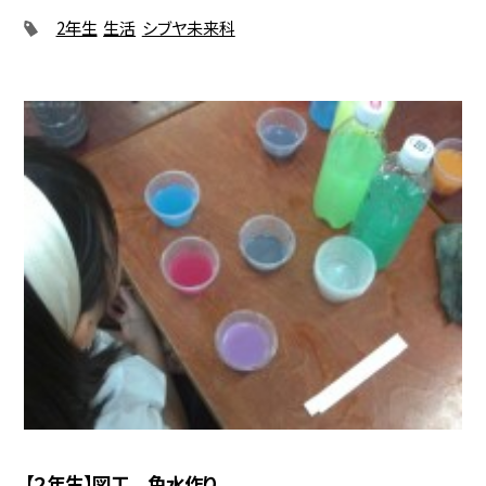
2年生
生活
シブヤ未来科
【２年生】図工 色水作り