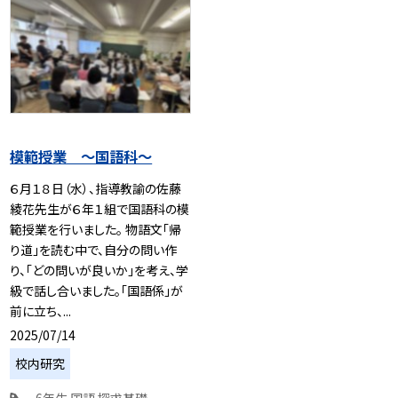
模範授業 ～国語科～
６月１８日（水）、指導教諭の佐藤
綾花先生が６年１組で国語科の模
範授業を行いました。 物語文「帰
り道」を読む中で、自分の問い作
り、「どの問いが良いか」を考え、学
級で話し合いました。「国語係」が
前に立ち、...
2025/07/14
校内研究
6年生
国語
探求基礎