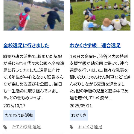
全校遠足に行きました
わかくさ学級 連合遠足
縦割り班の活動で、秋めいた気配
１６日の金曜日、渋谷区内の特別
が感じられる代々木公園へ全校遠
支援学級が砧公園に集って、連合
足に行ってきました。遠足に向け
遠足を行いました。様々な発表を
て、6年生が中心となって班員みん
聞いたり、じゃんけん列車などで遊
なが楽しめる遊びを企画し、当日
んだりしながら交流を深めまし
も一生懸命に取り組んでいまし
た。他の学級の児童と遊ぶ中で友
た。どの班もめいっぱ...
達を増やしていく姿が...
2025/10/17
2025/05/21
たてわり班活動
わかくさ
たてわり班
遠足
わかくさ
遠足