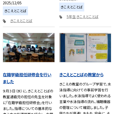
2025/12/05
きこえとことば
きこえとことば
5年生
きこえとことば
きこえとことば
在籍学級担任研修会を行い
きこえとことばの教室から
ました
きこえの教室のグループ学習で、水
泳指導に向けての事前学習を行
９月３日（水）に、きこえとことばの
いました。水泳指導でよく使われる
教室通級児の担任の先生を対象
言葉や水泳指導の流れ、補聴機器
に「在籍学級担任研修会」を行い
の管理について確認しました。子
ました。指導についての基本的な
供たちが見通しをもち、安全に、そ