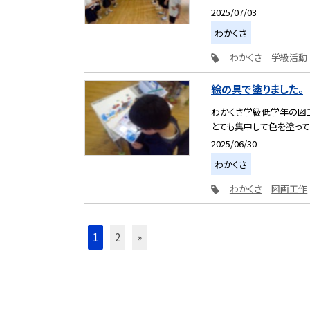
2025/07/03
わかくさ
わかくさ
学級活動
絵の具で塗りました。
わかくさ学級低学年の図
とても集中して色を塗って
2025/06/30
わかくさ
わかくさ
図画工作
1
2
»