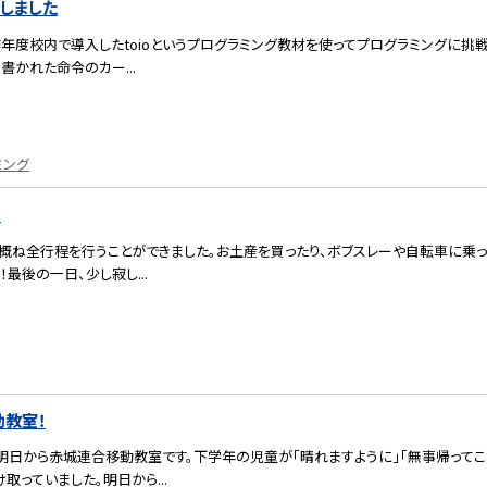
しました
年度校内で導入したtoioというプログラミング教材を使ってプログラミングに挑
書かれた命令のカー...
ミング
目
概ね全行程を行うことができました。お土産を買ったり、ボブスレーや自転車に乗っ
最後の一日、少し寂し...
教室！
明日から赤城連合移動教室です。下学年の児童が「晴れますように」「無事帰ってこ
っていました。明日から...