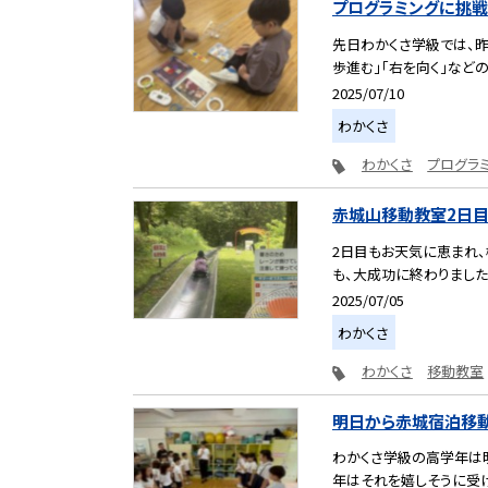
プログラミングに挑戦
先日わかくさ学級では、昨
歩進む」「右を向く」などの
2025/07/10
わかくさ
わかくさ
プログラ
赤城山移動教室2日
2日目もお天気に恵まれ、
も、大成功に終わりました！
2025/07/05
わかくさ
わかくさ
移動教室
明日から赤城宿泊移動
わかくさ学級の高学年は
年はそれを嬉しそうに受け取