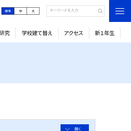
標準
中
大
研究
学校建て替え
アクセス
新１年生
開く