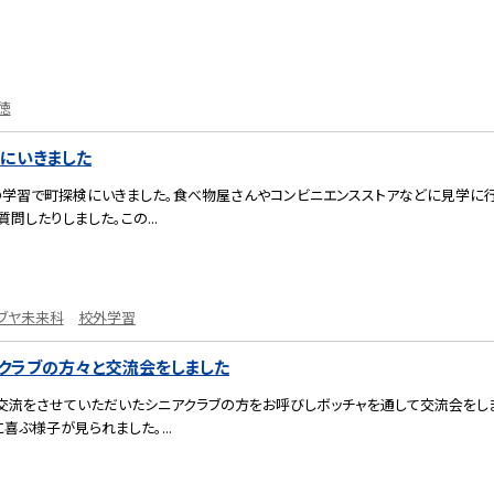
徳
検にいきました
の学習で町探検にいきました。食べ物屋さんやコンビニエンスストアなどに見学に行
問したりしました。この...
ブヤ未来科
校外学習
アクラブの方々と交流会をしました
交流をさせていただいたシニアクラブの方をお呼びしボッチャを通して交流会をし
喜ぶ様子が見られました。...