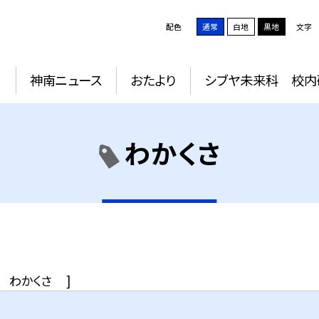
配色
通常
白地
黒地
文字
動
神南ニュース
おたより
シブヤ未来科 校内
わかくさ
わかくさ
]