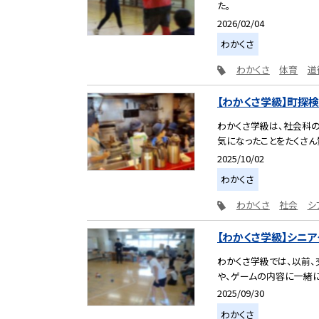
た。
2026/02/04
わかくさ
わかくさ
体育
道
【わかくさ学級】町探
わかくさ学級は、社会科
気になったことをたくさん質
2025/10/02
わかくさ
わかくさ
社会
シ
【わかくさ学級】シニ
わかくさ学級では、以前、
や、ゲームの内容に一緒に
2025/09/30
わかくさ