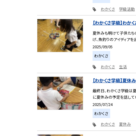
わかくさ
学級活動
【わかくさ学級】わか
夏休みも明けて子供たち
げ、魚釣りのアイディアを出
2025/09/05
わかくさ
わかくさ
生活
【わかくさ学級】夏休
最終日、わかくさ学級は
に夏休みの予定を話してい
2025/07/24
わかくさ
わかくさ
夏休み