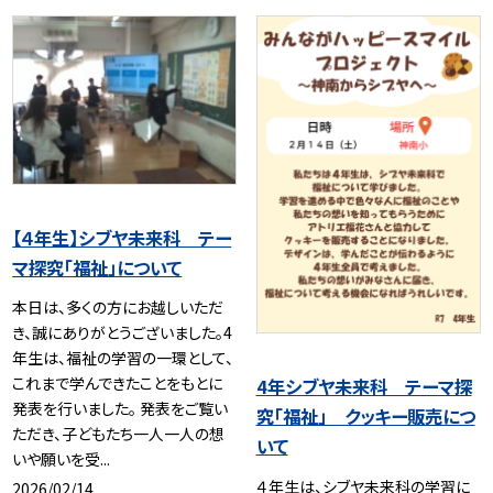
【４年生】シブヤ未来科 テー
マ探究「福祉」について
本日は、多くの方にお越しいただ
き、誠にありがとうございました。4
年生は、福祉の学習の一環として、
これまで学んできたことをもとに
4年シブヤ未来科 テーマ探
発表を行いました。 発表をご覧い
究「福祉」 クッキー販売につ
ただき、子どもたち一人一人の想
いて
いや願いを受...
４年生は、シブヤ未来科の学習に
2026/02/14