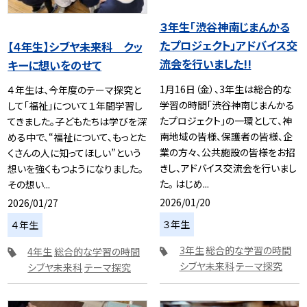
３年生「渋谷神南じまんかる
たプロジェクト」アドバイス交
【４年生】シブヤ未来科 クッ
流会を行いました!!
キーに想いをのせて
1月16日（金）、3年生は総合的な
４年生は、今年度のテーマ探究と
学習の時間「渋谷神南じまんかる
して「福祉」について１年間学習し
たプロジェクト」の一環として、神
てきました。子どもたちは学びを深
南地域の皆様、保護者の皆様、企
める中で、“福祉について、もっとた
業の方々、公共施設の皆様をお招
くさんの人に知ってほしい”という
きし、アドバイス交流会を行いまし
想いを強くもつようになりました。
た。 はじめ...
その想い...
2026/01/20
2026/01/27
３年生
４年生
3年生
総合的な学習の時間
4年生
総合的な学習の時間
シブヤ未来科
テーマ探究
シブヤ未来科
テーマ探究