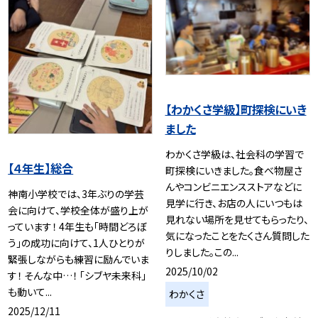
【わかくさ学級】町探検にいき
ました
わかくさ学級は、社会科の学習で
【４年生】総合
町探検にいきました。食べ物屋さ
んやコンビニエンスストアなどに
神南小学校では、3年ぶりの学芸
見学に行き、お店の人にいつもは
会に向けて、学校全体が盛り上が
見れない場所を見せてもらったり、
っています！ 4年生も「時間どろぼ
気になったことをたくさん質問した
う」の成功に向けて、1人ひとりが
りしました。この...
緊張しながらも練習に励んでいま
2025/10/02
す！ そんな中…！ 「シブヤ未来科」
も動いて...
わかくさ
2025/12/11