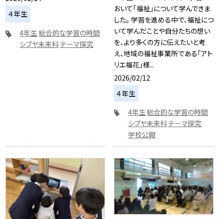
おいて「福祉」について学んできま
４年生
した。 学習を進める中で、福祉につ
いて学んだことや自分たちの想い
4年生
総合的な学習の時間
を、より多くの方に伝えたいと考
シブヤ未来科
テーマ探究
え、地域の福祉事業所である「アト
リエ福花」様...
2026/02/12
４年生
4年生
総合的な学習の時間
シブヤ未来科
テーマ探究
学校公開